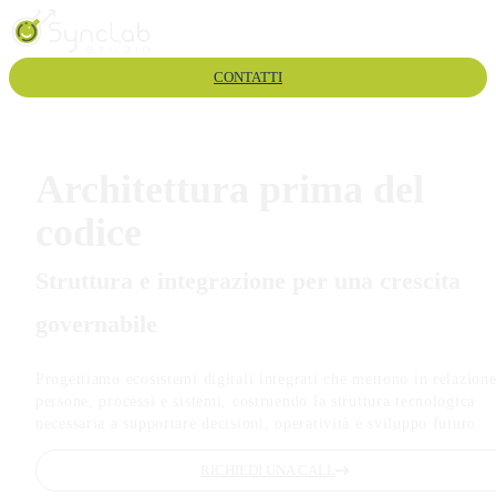
CONTATTI
Architettura
prima
del
codice
Struttura e integrazione per una crescita
governabile
Progettiamo ecosistemi digitali integrati che mettono in relazion
persone, processi e sistemi, costruendo la struttura tecnologica
necessaria a supportare decisioni, operatività e sviluppo futuro.
RICHIEDI UNA CALL